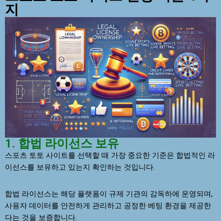
지
1. 합법 라이선스 보유
스포츠 토토 사이트를 선택할 때 가장 중요한 기준은 합법적인 라
이선스를 보유하고 있는지 확인하는 것입니다.
합법 라이선스는 해당 플랫폼이 규제 기관의 감독하에 운영되며,
사용자 데이터를 안전하게 관리하고 공정한 베팅 환경을 제공한
다는 것을 보증합니다.