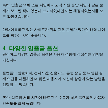
특히, 입출금 먹튀 또는 지연이나 고객 지원 응답 지연과 같은 문
제가 보고된 적이 있는지 보고되었다면 이는 해결되었는지를 모
두 확인했습니다.
만약 이용하고 있는 사이트가 위와 같은 문제가 있다면 해당 사이
트를 피하는 것이 좋습니다.
4. 다양한 입출금 옵션
편리하고 다양한 입출금 옵션은 사용자 경험에 직접적인 영향을
미칩니다.
플랫폼이 암호화폐, 전자지갑, 신용카드, 은행 송금 등 다양한 결
제 수단을 지원하면 더 많은 사용자가 자신의 상황에 맞는 방법을
선택할 수 있습니다.
또한, 입출금 처리 시간이 빠르고 수수료가 낮은 플랫폼은 사용자
만족도를 크게 높입니다.