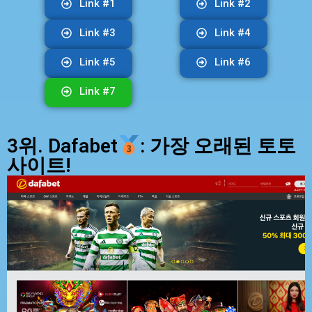
Link #1
Link #2
Link #3
Link #4
Link #5
Link #6
Link #7
3위. Dafabet
: 가장 오래된 토토
사이트!