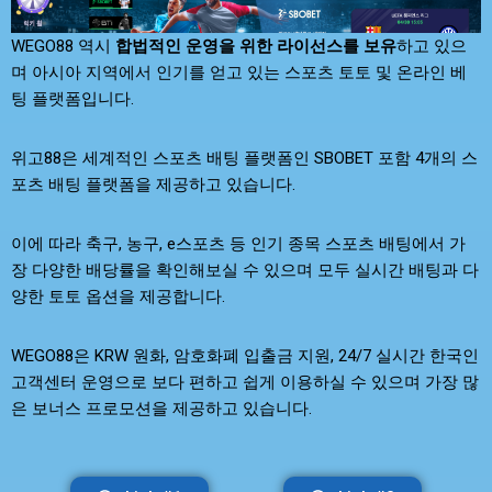
WEGO88 역시
합법적인 운영을 위한 라이선스를 보유
하고 있으
며 아시아 지역에서 인기를 얻고 있는 스포츠 토토 및 온라인 베
팅 플랫폼입니다.
위고88은 세계적인 스포츠 배팅 플랫폼인 SBOBET 포함 4개의 스
포츠 배팅 플랫폼을 제공하고 있습니다.
이에 따라 축구, 농구, e스포츠 등 인기 종목 스포츠 배팅에서 가
장 다양한 배당률을 확인해보실 수 있으며 모두 실시간 배팅과 다
양한 토토 옵션을 제공합니다.
WEGO88은 KRW 원화, 암호화폐 입출금 지원, 24/7 실시간 한국인
고객센터 운영으로 보다 편하고 쉽게 이용하실 수 있으며 가장 많
은 보너스 프로모션을 제공하고 있습니다.