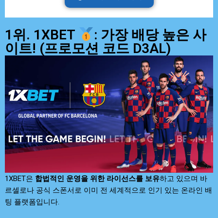
1위. 1XBET
: 가장 배당 높은 사
이트! (프로모션 코드 D3AL)
1XBET은
합법적인 운영을 위한 라이선스를 보유
하고 있으며 바
르셀로나 공식 스폰서로 이미 전 세계적으로 인기 있는 온라인 배
팅 플랫폼입니다.