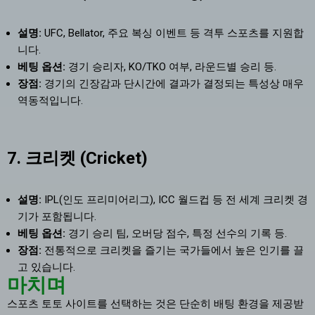
설명:
UFC, Bellator, 주요 복싱 이벤트 등 격투 스포츠를 지원합
니다.
베팅 옵션:
경기 승리자, KO/TKO 여부, 라운드별 승리 등.
장점:
경기의 긴장감과 단시간에 결과가 결정되는 특성상 매우
역동적입니다.
7. 크리켓 (Cricket)
설명:
IPL(인도 프리미어리그), ICC 월드컵 등 전 세계 크리켓 경
기가 포함됩니다.
베팅 옵션:
경기 승리 팀, 오버당 점수, 특정 선수의 기록 등.
장점:
전통적으로 크리켓을 즐기는 국가들에서 높은 인기를 끌
고 있습니다.
마치며
스포츠 토토 사이트를 선택하는 것은 단순히 배팅 환경을 제공받