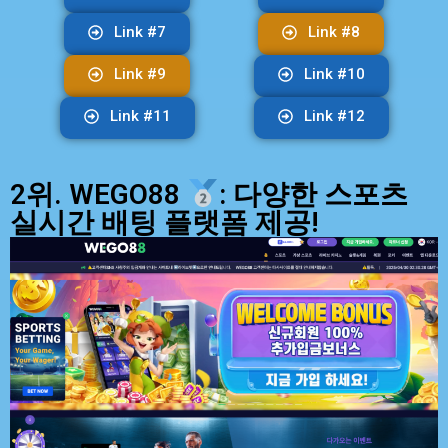
Link #7
Link #8
Link #9
Link #10
Link #11
Link #12
2위. WEGO88
: 다양한 스포츠
실시간 배팅 플랫폼 제공!