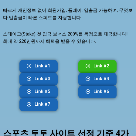
빠르게 개인정보 없이 회원가입, 플레이, 입출금 가능하며, 무엇보
다 입출금이 빠른 스피드를 자랑합니다.
스테이크(Stake) 첫 입금 보너스 200%를 독점으로 제공합니다!
최대 약 220만원까지 혜택을 받을 수 있습니다.
Link #1
Link #2
Link #3
Link #4
Link #5
Link #6
Link #7
스포츠 토토 사이트 선정 기준 4가