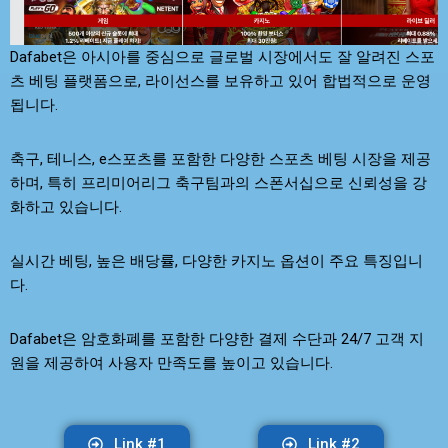
Dafabet은 아시아를 중심으로 글로벌 시장에서도 잘 알려진 스포
츠 베팅 플랫폼으로, 라이선스를 보유하고 있어 합법적으로 운영
됩니다.
축구, 테니스, e스포츠를 포함한 다양한 스포츠 베팅 시장을 제공
하며, 특히 프리미어리그 축구팀과의 스폰서십으로 신뢰성을 강
화하고 있습니다.
실시간 베팅, 높은 배당률, 다양한 카지노 옵션이 주요 특징입니
다.
Dafabet은 암호화폐를 포함한 다양한 결제 수단과 24/7 고객 지
원을 제공하여 사용자 만족도를 높이고 있습니다.
Link #1
Link #2