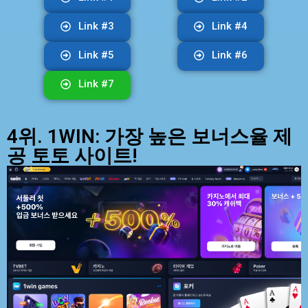
Link #3
Link #4
Link #5
Link #6
Link #7
4위. 1WIN: 가장 높은 보너스율 제
공 토토 사이트!