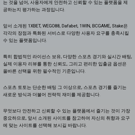
는 것을 넘어, 사용자에게 안전하고 신뢰할 수 있는 플랫폼을 제
공하는지 평가하는 과정입니다.
앞서 소개된 1XBET, WEGO88, Dafabet, 1WIN, BCGAME, Stake은
각각의 장점과 특화된 서비스로 다양한 사용자 요구를 충족시킬
수 있는 플랫폼입니다.
특히 합법적인 라이선스 보유, 다양한 스포츠 경기와 실시간 배팅,
실제 이용자 리뷰를 통한 신뢰도, 그리고 편리한 입출금 옵션은
올바른 선택을 위한 필수적인 기준입니다.
스포츠 토토는 단순한 배팅 그 이상으로, 스포츠 경기를 즐기는
새로운 방식과 더불어 전략적 재미를 제공합니다.
무엇보다 안전하고 신뢰할 수 있는 플랫폼에서 즐기는 것이 가장
중요하므로, 앞서 소개된 사이트를 참고하여 자신의 취향과 요구
에 맞는 사이트를 선택해 보시길 바랍니다.