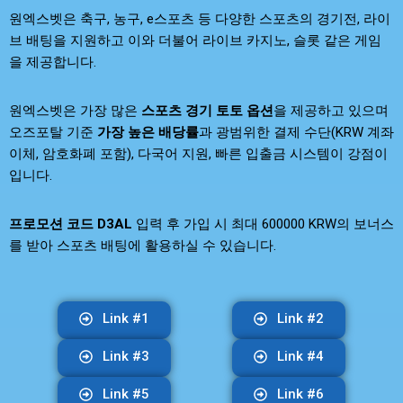
원엑스벳은 축구, 농구, e스포츠 등 다양한 스포츠의 경기전, 라이
브 배팅을 지원하고 이와 더불어 라이브 카지노, 슬롯 같은 게임
을 제공합니다.
원엑스벳은 가장 많은
스포츠 경기 토토 옵션
을 제공하고 있으며
오즈포탈 기준
가장 높은 배당률
과 광범위한 결제 수단(KRW 계좌
이체, 암호화폐 포함), 다국어 지원, 빠른 입출금 시스템이 강점이
입니다.
프로모션 코드
D3AL
입력 후 가입 시 최대 600000 KRW의 보너스
를 받아 스포츠 배팅에 활용하실 수 있습니다.
Link #1
Link #2
Link #3
Link #4
Link #5
Link #6